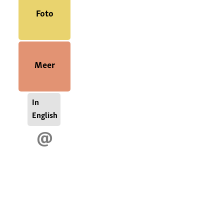
Foto
Meer
In
English
@