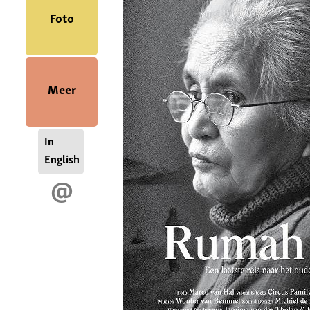
Foto
Meer
In
English
@